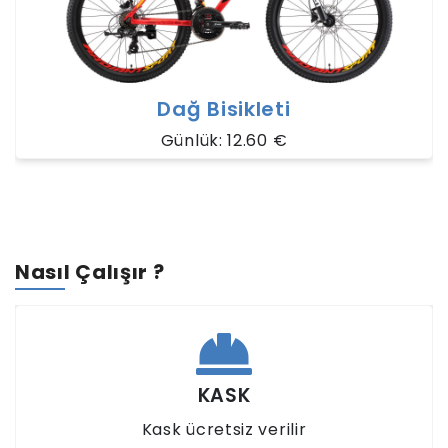
Şehir Bisikleti
Günlük: 12.60 €
3 Günlük: 29.40 €
Nasıl Çalışır ?
LASTİK
Lastik verilir .Ücret ancak yoldayken