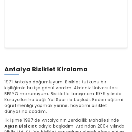
kullanırsanız alınır.
Antalya Bisiklet Kiralama
1971 Antalya doğumluyum. Bisiklet tutkunu bir
kişiliğimle bu işe gönül verdim. Akdeniz Üniversitesi
BESYO mezunuyum. Bisikletle tanışmam 1979 yılında
Karayolları’na bağlı Yol Spor ile başladı. Beden eğitimi
öğretmenliği yapmak yerine, hayatımı bisiklet
dünyasına adadım.
İlk işime 1997’de Antalya’nın Zerdalilik Mahallesi’nde
Aşkın Bisiklet
adıyla başladım. Ardından 2004 yılında
Pihlis Ltd. Şti.’de bisiklet sorumlusu olarak görev aldım.