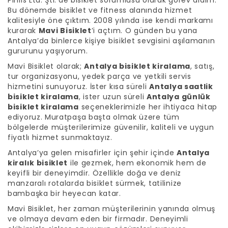
Bu dönemde bisiklet ve fitness alanında hizmet
kalitesiyle öne çıktım. 2008 yılında ise kendi markamı
kurarak
Mavi Bisiklet
’i açtım. O günden bu yana
Antalya’da binlerce kişiye bisiklet sevgisini aşılamanın
gururunu yaşıyorum.
Mavi Bisiklet olarak;
Antalya bisiklet kiralama
, satış,
tur organizasyonu, yedek parça ve yetkili servis
hizmetini sunuyoruz. İster kısa süreli
Antalya saatlik
bisiklet kiralama
, ister uzun süreli
Antalya günlük
bisiklet kiralama
seçeneklerimizle her ihtiyaca hitap
ediyoruz. Muratpaşa başta olmak üzere tüm
bölgelerde müşterilerimize güvenilir, kaliteli ve uygun
fiyatlı hizmet sunmaktayız.
Antalya’ya gelen misafirler için şehir içinde
Antalya
kiralık bisiklet
ile gezmek, hem ekonomik hem de
keyifli bir deneyimdir. Özellikle doğa ve deniz
manzaralı rotalarda bisiklet sürmek, tatilinize
bambaşka bir heyecan katar.
Mavi Bisiklet, her zaman müşterilerinin yanında olmuş
ve olmaya devam eden bir firmadır. Deneyimli