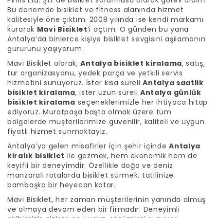
Bu dönemde bisiklet ve fitness alanında hizmet
kalitesiyle öne çıktım. 2008 yılında ise kendi markamı
kurarak
Mavi Bisiklet
’i açtım. O günden bu yana
Antalya’da binlerce kişiye bisiklet sevgisini aşılamanın
gururunu yaşıyorum.
Mavi Bisiklet olarak;
Antalya bisiklet kiralama
, satış,
tur organizasyonu, yedek parça ve yetkili servis
hizmetini sunuyoruz. İster kısa süreli
Antalya saatlik
bisiklet kiralama
, ister uzun süreli
Antalya günlük
bisiklet kiralama
seçeneklerimizle her ihtiyaca hitap
ediyoruz. Muratpaşa başta olmak üzere tüm
bölgelerde müşterilerimize güvenilir, kaliteli ve uygun
fiyatlı hizmet sunmaktayız.
Antalya’ya gelen misafirler için şehir içinde
Antalya
kiralık bisiklet
ile gezmek, hem ekonomik hem de
keyifli bir deneyimdir. Özellikle doğa ve deniz
manzaralı rotalarda bisiklet sürmek, tatilinize
bambaşka bir heyecan katar.
Mavi Bisiklet, her zaman müşterilerinin yanında olmuş
ve olmaya devam eden bir firmadır. Deneyimli