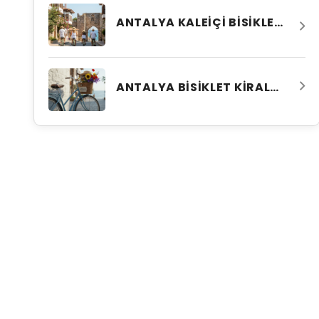
ANTALYA KALEIÇI BISIKLET TURU REHBERI
ANTALYA BISIKLET KIRALAMA REHBERI: FIYATLAR VE ÖNERILER