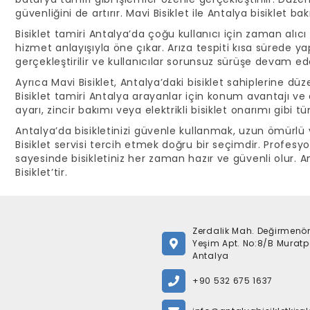
güvenliğini de artırır. Mavi Bisiklet ile Antalya bisiklet
Bisiklet tamiri Antalya’da çoğu kullanıcı için zaman alıcı b
hizmet anlayışıyla öne çıkar. Arıza tespiti kısa sürede y
gerçekleştirilir ve kullanıcılar sorunsuz sürüşe devam ede
Ayrıca Mavi Bisiklet, Antalya’daki bisiklet sahiplerine dü
Bisiklet tamiri Antalya arayanlar için konum avantajı ve 
ayarı, zincir bakımı veya elektrikli bisiklet onarımı gibi
Antalya’da bisikletinizi güvenle kullanmak, uzun ömürlü
Bisiklet servisi tercih etmek doğru bir seçimdir. Profesyo
sayesinde bisikletiniz her zaman hazır ve güvenli olur. Ant
Bisiklet’tir.
Zerdalik Mah. Değirmenö
Yeşim Apt. No:8/B Muratp
Antalya
+90 532 675 1637