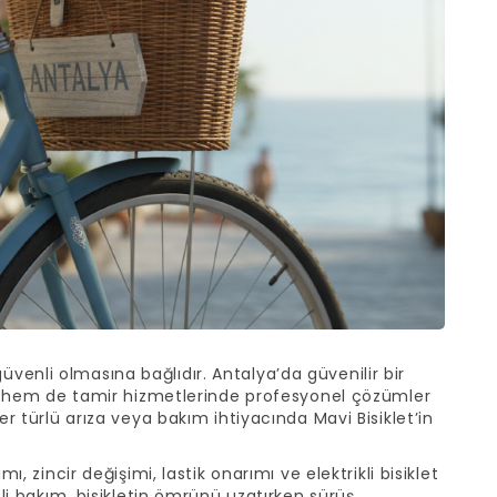
e güvenli olmasına bağlıdır. Antalya’da güvenilir bir
lama hem de tamir hizmetlerinde profesyonel çözümler
er türlü arıza veya bakım ihtiyacında Mavi Bisiklet’in
ı, zincir değişimi, lastik onarımı ve elektrikli bisiklet
nli bakım, bisikletin ömrünü uzatırken sürüş